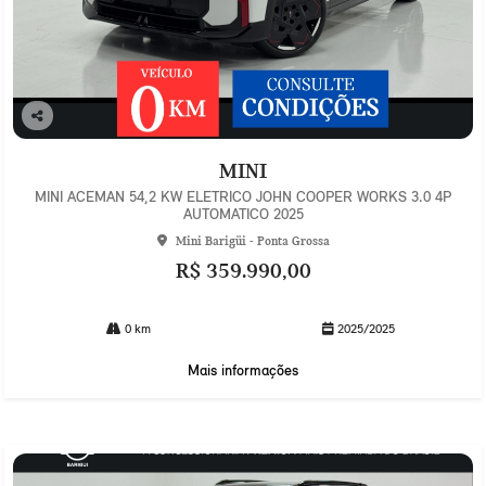
Co
mp
MINI
arti
lhe
MINI ACEMAN 54,2 KW ELETRICO JOHN COOPER WORKS 3.0 4P
AUTOMATICO 2025
Mini Barigüi - Ponta Grossa
R$ 359.990,00
0 km
2025/2025
Mais informações