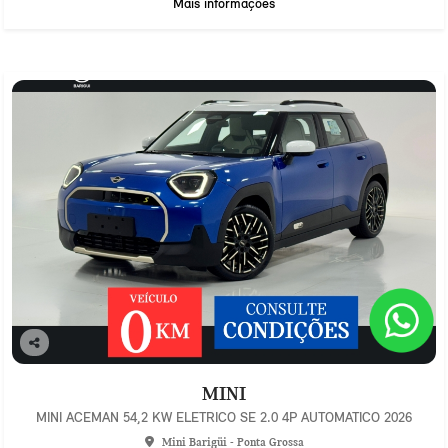
Mais informações
Co
mp
MINI
arti
lhe
MINI ACEMAN 54,2 KW ELETRICO SE 2.0 4P AUTOMATICO 2026
Mini Barigüi - Ponta Grossa