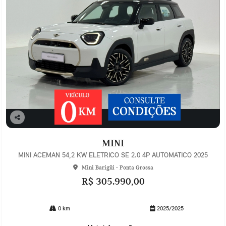
Co
mp
MINI
arti
lhe
MINI ACEMAN 54,2 KW ELETRICO SE 2.0 4P AUTOMATICO 2025
Mini Barigüi - Ponta Grossa
R$ 305.990,00
0 km
2025/2025