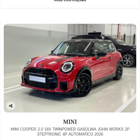
Co
mp
MINI
arti
lhe
MINI COOPER 2.0 16V TWINPOWER GASOLINA JOHN WORKS 2P
STEPTRONIC 4P AUTOMATICO 2026