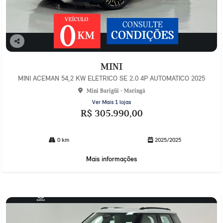
Co
mp
MINI
arti
lhe
MINI ACEMAN 54,2 KW ELETRICO SE 2.0 4P AUTOMATICO 2025
Mini Barigüi - Maringá
Ver Mais 1 lojas
R$ 305.990,00
0 km
2025/2025
Mais informações