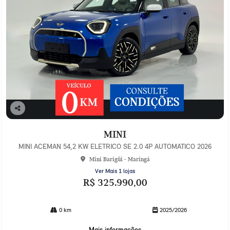
Co
mp
MINI
arti
lhe
MINI ACEMAN 54,2 KW ELETRICO SE 2.0 4P AUTOMATICO 2026
Mini Barigüi - Maringá
Ver Mais 1 lojas
R$ 325.990,00
0 km
2025/2026
Mais informações