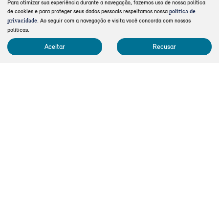
Para otimizar sua experiência durante a navegação, fazemos uso de nossa política
de cookies e para proteger seus dados pessoais respeitamos nossa
política de
. Ao seguir com a navegação e visita você concorda com nossas
privacidade
Co
políticas.
mp
MINI
arti
Aceitar
Recusar
lhe
MINI COOPER 2.0 16V TWINPOWER GASOLINA JOHN WORKS 2P
STEPTRONIC AUTOMATICO 2025
Mini Barigüi - Maringá
Ver Mais 1 lojas
R$ 355.990,00
0 km
2025/2025
Mais informações