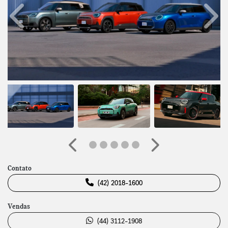
Anterior
Próx
Anterior
Próximo
Contato
(42) 2018-1600
Vendas
(44) 3112-1908