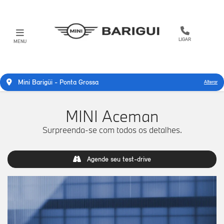
LIGAR
MENU
Mini Barigüi - Ponta Grossa
Alterar
MINI Aceman
Surpreenda-se com todos os detalhes.
Agende seu test-drive