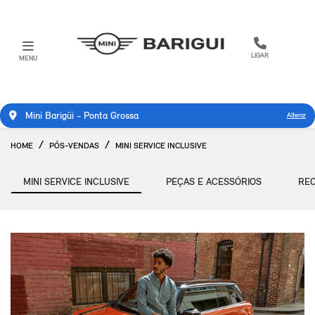
LIGAR
MENU
Mini Barigüi - Ponta Grossa
Alterar
HOME
PÓS-VENDAS
MINI SERVICE INCLUSIVE
MINI SERVICE INCLUSIVE
PEÇAS E ACESSÓRIOS
REC