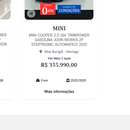
Co
mp
MINI
arti
lhe
OWER
MINI COOPER 2.0 16V TWINPOWER
P
GASOLINA JOHN WORKS 2P
2026
STEPTRONIC AUTOMATICO 2025
Mini Barigüi - Maringá
Ver Mais 1 lojas
R$ 355.990,00
26
0 km
2025/2025
Mais informações