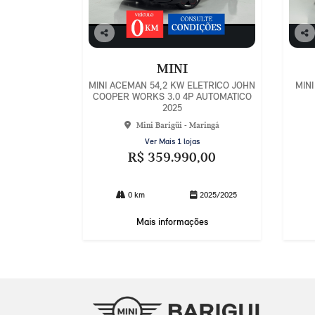
Co
Co
mp
mp
MINI
arti
arti
lhe
lhe
MINI ACEMAN 54,2 KW ELETRICO JOHN
MINI
COOPER WORKS 3.0 4P AUTOMATICO
2025
Mini Barigüi - Maringá
Ver Mais 1 lojas
R$ 359.990,00
0 km
2025/2025
Mais informações