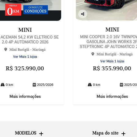
Co
mp
MINI
MINI
arti
lhe
MINI COOPER 2.0 16V TWINP
 ACEMAN 54,2 KW ELETRICO SE
GASOLINA JOHN WORKS 2
2.0 4P AUTOMATICO 2026
STEPTRONIC 4P AUTOMATICO 
Mini Barigüi - Maringá
Mini Barigüi - Maringá
Ver Mais 1 lojas
Ver Mais 1 lojas
R$ 325.990,00
R$ 355.990,00
0 km
2025/2026
0 km
2025/20
Mais informações
Mais informações
MODELOS
Mapa do site