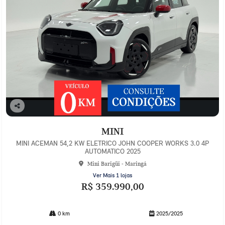
Co
mp
MINI
arti
lhe
MINI ACEMAN 54,2 KW ELETRICO JOHN COOPER WORKS 3.0 4P
AUTOMATICO 2025
Mini Barigüi - Maringá
Ver Mais 1 lojas
R$ 359.990,00
0 km
2025/2025