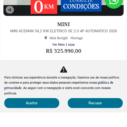
Co
mp
MINI
arti
lhe
MINI ACEMAN 54,2 KW ELETRICO SE 2.0 4P AUTOMATICO 2026
Mini Barigüi - Maringá
Ver Mais 1 lojas
R$ 325.990,00
0 km
2025/2026
Mais informações
Para otimizar sua experiência durante a navegação, fazemos uso de nossa política
de cookies e para proteger seus dados pessoais respeitamos nossa
política de
. Ao seguir com a navegação e visita você concorda com nossas
privacidade
políticas.
Aceitar
Recusar