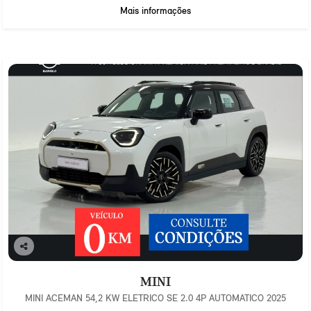
Mais informações
Co
mp
MINI
arti
lhe
MINI ACEMAN 54,2 KW ELETRICO SE 2.0 4P AUTOMATICO 2025