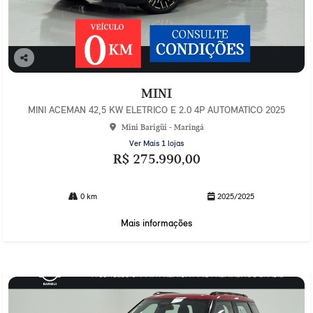
Co
mp
MINI
arti
lhe
MINI ACEMAN 42,5 KW ELETRICO E 2.0 4P AUTOMATICO 2025
Mini Barigüi - Maringá
Ver Mais 1 lojas
R$ 275.990,00
0 km
2025/2025
Mais informações