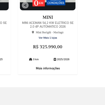
Co
mp
MINI
arti
lhe
CO SE
MINI ACEMAN 54,2 KW ELETRICO SE
2.0 4P AUTOMATICO 2026
Mini Barigüi - Maringá
Ver Mais 1 lojas
R$ 325.990,00
25
0 km
2025/2026
Mais informações