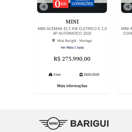
Co
Co
mp
mp
MINI
arti
arti
lhe
lhe
MINI ACEMAN 42,5 KW ELETRICO E 2.0
MINI 
4P AUTOMATICO 2025
COOP
Mini Barigüi - Maringá
Ver Mais 1 lojas
R$ 275.990,00
0 km
2025/2025
Mais informações