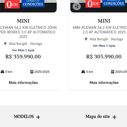
Co
mp
MINI
MINI
arti
lhe
ACEMAN 54,2 KW ELETRICO JOHN
MINI ACEMAN 54,2 KW ELETRI
ER WORKS 3.0 4P AUTOMATICO
2.0 4P AUTOMATICO 2025
2025
Mini Barigüi - Maringá
Mini Barigüi - Maringá
Ver Mais 1 lojas
Ver Mais 1 lojas
R$ 359.990,00
R$ 305.990,00
0 km
2025/2025
0 km
2025/20
Mais informações
Mais informações
MODELOS
Mapa do site