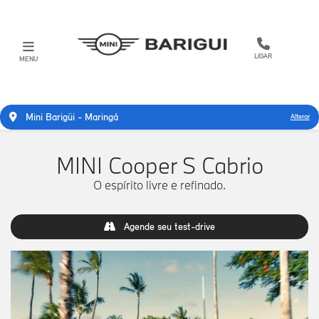
LIGAR
MENU
Mini Barigüi - Maringá
Alterar
MINI Cooper S Cabrio
O espírito livre e refinado.
Agende seu test-drive