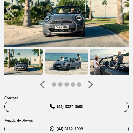
Anterior
Próx
Anterior
Próximo
Contato
(44) 3027-3500
Venda de Novos
(44) 3112-1908