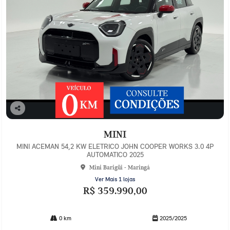
Co
mp
MINI
arti
lhe
MINI ACEMAN 54,2 KW ELETRICO JOHN COOPER WORKS 3.0 4P
AUTOMATICO 2025
Mini Barigüi - Maringá
Ver Mais 1 lojas
R$ 359.990,00
0 km
2025/2025