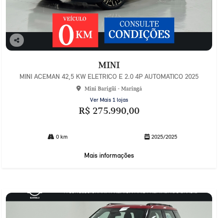
Co
mp
MINI
arti
lhe
MINI ACEMAN 42,5 KW ELETRICO E 2.0 4P AUTOMATICO 2025
Mini Barigüi - Maringá
Ver Mais 1 lojas
R$ 275.990,00
0 km
2025/2025
Mais informações