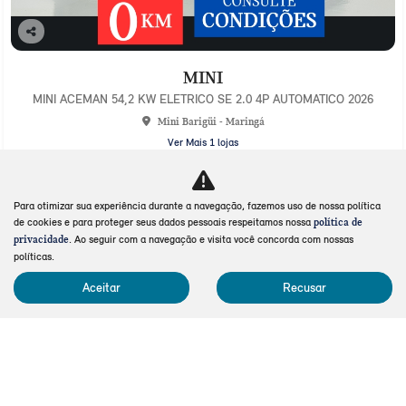
Co
mp
MINI
arti
lhe
MINI ACEMAN 54,2 KW ELETRICO SE 2.0 4P AUTOMATICO 2026
Mini Barigüi - Maringá
Ver Mais 1 lojas
R$ 325.990,00
Para otimizar sua experiência durante a navegação, fazemos uso de nossa política
0 km
2025/2026
de cookies e para proteger seus dados pessoais respeitamos nossa
política de
. Ao seguir com a navegação e visita você concorda com nossas
privacidade
Mais informações
políticas.
Aceitar
Recusar