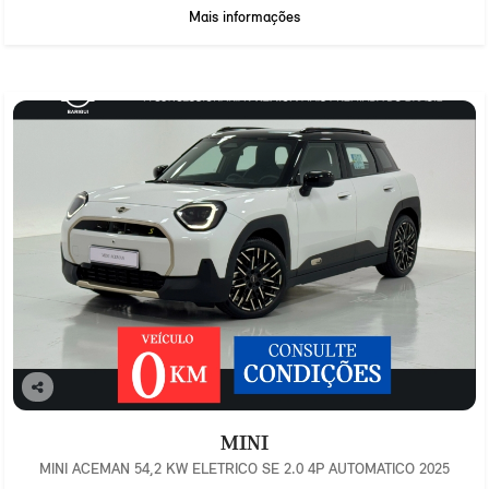
Mais informações
Co
mp
MINI
arti
lhe
MINI ACEMAN 54,2 KW ELETRICO SE 2.0 4P AUTOMATICO 2025